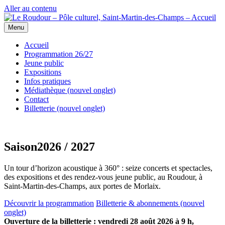
Aller au contenu
Menu
Accueil
Programmation 26/27
Jeune public
Expositions
Infos pratiques
Médiathèque
(nouvel onglet)
Contact
Billetterie
(nouvel onglet)
Saison
2026 / 2027
Un tour d’horizon acoustique à 360° : seize concerts et spectacles,
des expositions et des rendez-vous jeune public, au Roudour, à
Saint-Martin-des-Champs, aux portes de Morlaix.
Découvrir la programmation
Billetterie & abonnements
(nouvel
onglet)
Ouverture de la billetterie : vendredi 28 août 2026 à 9 h,